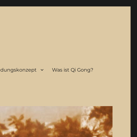
ldungskonzept
Was ist Qi Gong?