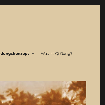
ldungskonzept
Was ist Qi Gong?